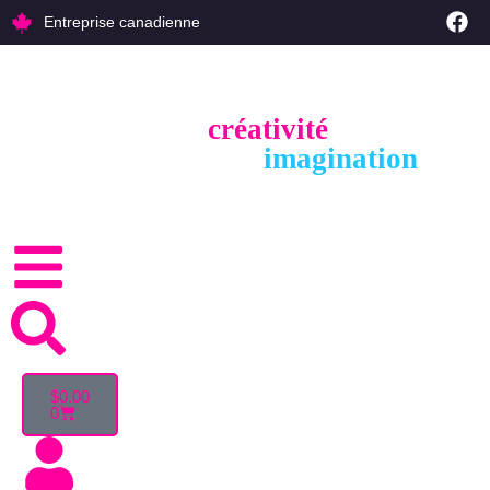
Entreprise canadienne
créativité
Sublimez votre
et capturer
imagination
l'essence de votre
.
$
0.00
0