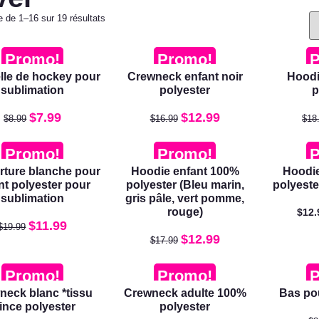
e de 1–16 sur 19 résultats
Promo!
Promo!
P
lle de hockey pour
Crewneck enfant noir
Hoodi
sublimation
polyester
p
$
7.99
$
12.99
$
8.99
$
16.99
$
18
Promo!
Promo!
P
rture blanche pour
Hoodie enfant 100%
Hoodi
nt polyester pour
polyester (Bleu marin,
polyeste
sublimation
gris pâle, vert pomme,
rouge)
$
12.
$
11.99
$
19.99
$
12.99
$
17.99
Promo!
Promo!
P
neck blanc *tissu
Crewneck adulte 100%
Bas po
ince polyester
polyester