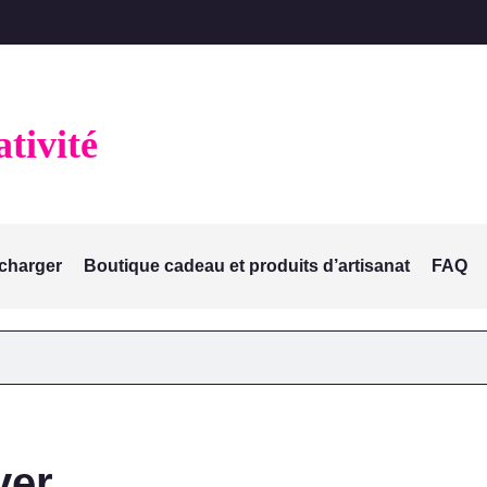
ativité
et capturer l'essence de
écharger
Boutique cadeau et produits d’artisanat
FAQ
ver