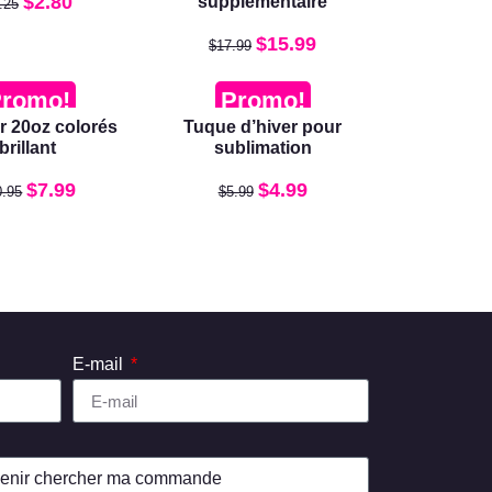
$
2.80
supplémentaire
.25
$
15.99
$
17.99
romo!
Promo!
r 20oz colorés
Tuque d’hiver pour
brillant
sublimation
$
7.99
$
4.99
0.95
$
5.99
E-mail