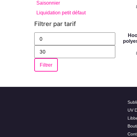
Saisonnier
Liquidation petit défaut
Filtrer par tarif
Hoo
polye
Filtrer
Subl
UV 
Libb
Bout
Cont