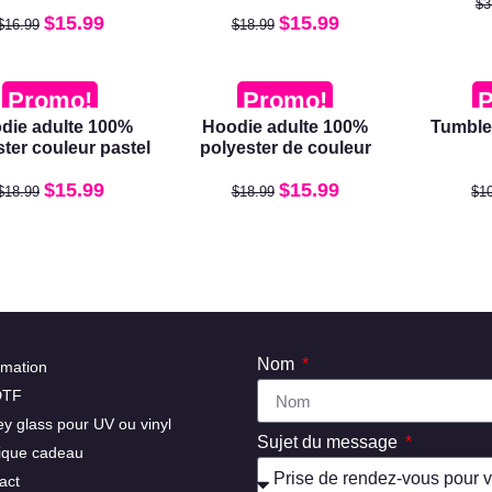
$
3
$
15.99
$
15.99
$
16.99
$
18.99
Promo!
Promo!
P
die adulte 100%
Hoodie adulte 100%
Tumble
ster couleur pastel
polyester de couleur
$
15.99
$
15.99
$
18.99
$
18.99
$
1
Nom
imation
DTF
ey glass pour UV ou vinyl
Sujet du message
ique cadeau
act