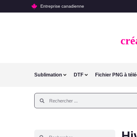
Entreprise canadienne
cré
Sublimez votre
Sublimation
DTF
Fichier PNG à tél
Hi