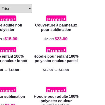
romo!
Promo!
e adulte noir
Couverture à panneaux
olyester
pour sublimation
$
15.99
$
23.99
.99
$
26.99
romo!
Promo!
e enfant 100%
Hoodie pour enfant 100%
r couleur foncé
polyester couleur pastel
99
–
$
13.99
$
12.99
–
$
13.99
romo!
Promo!
ur sublimation
Hoodie pour adulte 100%
polyester couleur