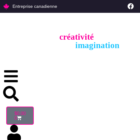
Entreprise canadienne
créativité
Sublimez votre
et capturer
imagination
l'essence de votre
.
$
0.00
0