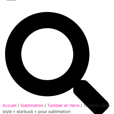
Accueil
/
Sublimation
/
Tumbler et Verre
/ Tumbler 20oz
style « starbuck » pour sublimation